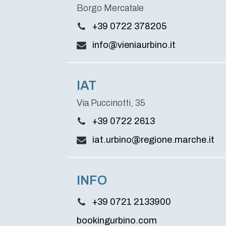
Borgo Mercatale
+39 0722 378205
info@vieniaurbino.it
IAT
Via Puccinotti, 35
+39 0722 2613
iat.urbino@regione.marche.it
INFO
+39 0721 2133900
bookingurbino.com