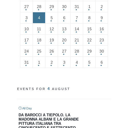
27
28
29
30
31
1
2
3
4
5
6
7
8
9
10
11
12
13
14
15
16
17
18
19
20
21
22
23
24
25
26
27
28
29
30
31
1
2
3
4
5
6
4
EVENTS FOR
AUGUST
All Day
DA BAROCCI A TIEPOLO. LA
MADONNA ALBANI E LA GRANDE
PITTURA ITALIANA TRA
CINQUECENTO E SETTECENTO