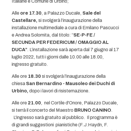
Italiane e Comune di Urbino;
Alle
ore 17.30
, a Palazzo Ducale,
Sale del
Castellare,
si svolgerà l’inaugurazione della
installazione multimediale a cura di Emilano Pascucci
e Andrea Solomita, dal titolo: “
SE-P-FE /
SECUNDA PER FEDERICUM / OMAGGIO AL
DUCA”
. L’installazione sarà aperta dal 7 giugno al 17
luglio 2022, tutti i giorni dalle 10.00 alle 18.00,
ingresso gratuito.
Alle ore
18.30
si svolgerà l’inaugurazione della
chiesa
San Bernardino - Mausoleo dei Duchi di
Urbino,
dopo i lavori di risistemazione.
Alle ore
21.00
, nel Cortile d'Onore, Palazzo Ducale,
si terrà il concerto del Maestro
BRUNO CANINO
.
L'ingresso sarà gratuito al pubblico. Il programma è
di grandi suggestioni pianistiche (F.J.Haydn, F.