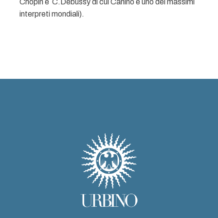
Chopin e C.Debussy di cui Canino è uno dei massimi
interpreti mondiali).