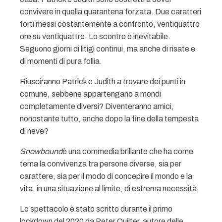
convivere in quella quarantena forzata. Due caratteri
forti messi costantemente a confronto, ventiquattro
ore su ventiquattro. Lo scontro è inevitabile.
Seguono giorni di litigi continui, ma anche di risate e
di momenti di pura follia.
Riusciranno Patrick e Judith a trovare dei punti in
comune, sebbene appartengano a mondi
completamente diversi? Diventeranno amici,
nonostante tutto, anche dopo la fine della tempesta
di neve?
Snowbound
è una commedia brillante che ha come
tema la convivenza tra persone diverse, sia per
carattere, sia per il modo di concepire il mondo e la
vita, in una situazione al limite, di estrema necessità.
Lo spettacolo è stato scritto durante il primo
lockdown del 2020 da Peter Quilter, autore delle