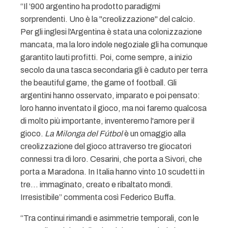
“Il ‘900 argentino ha prodotto paradigmi
sorprendenti. Uno è la "creolizzazione" del calcio.
Per gli inglesi l'Argentina è stata una colonizzazione
mancata, ma la loro indole negoziale gli ha comunque
garantito lauti profitti. Poi, come sempre, a inizio
secolo da una tasca secondaria gli è caduto per terra
the beautiful game, the game of football. Gli
argentini hanno osservato, imparato e poi pensato:
loro hanno inventato il gioco, ma noi faremo qualcosa
di molto più importante, inventeremo l'amore per il
gioco.
La Milonga del Fútbol
è un omaggio alla
creolizzazione del gioco attraverso tre giocatori
connessi tra di loro. Cesarini, che porta a Sivori, che
porta a Maradona. In Italia hanno vinto 10 scudetti in
tre... immaginato, creato e ribaltato mondi.
Irresistibile” commenta così Federico Buffa.
“Tra continui rimandi e asimmetrie temporali, con le