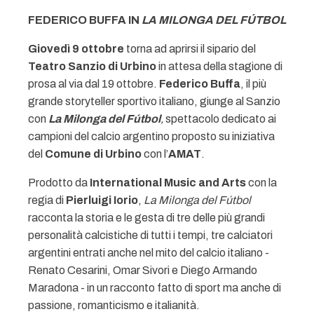
FEDERICO BUFFA IN
LA MILONGA DEL
FÚTBOL
Giovedì 9 ottobre
torna ad aprirsi il sipario del
Teatro Sanzio di Urbino
in attesa della stagione di
prosa al via dal 19 ottobre.
Federico Buffa
, il più
grande storyteller sportivo italiano, giunge al Sanzio
con
La Milonga del Fútbol
,
spettacolo dedicato ai
campioni del calcio argentino proposto su iniziativa
del
Comune di Urbino
con l’
AMAT
.
Prodotto da
International Music and Arts
con la
regia di
Pierluigi Iorio
,
La Milonga del Fútbol
racconta la storia e le gesta di tre delle più grandi
personalità calcistiche di tutti i tempi, tre calciatori
argentini entrati anche nel mito del calcio italiano -
Renato Cesarini, Omar Sivori e Diego Armando
Maradona - in un racconto fatto di sport ma anche di
passione, romanticismo e italianità.