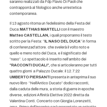
saranno realizzati da Fdp Flavio Di Paoli che
contrapporrà al filologico anche un’estetica
contemporanea.
Il 13 agosto ritorna un fedelissimo della Festa del
Duca:
MATTHIAS MARTELLI
con il maestro
Matteo CASTELLAN,
i quali proporranno il testo
scritto per la Festa: “
IL NASO DEL DUCA
” in forma
di conferenzad’attore. che svelerà il volto noto e
quello e meno noto del Duca, e il significato del
“naso”. Lo spettacolo è Inserito nell’ambito dei
“RACCONTI DUCALI”,
che si articoleranno per tutti
quattro giorni a Palazzo Ducale: il 12.7.22
UMBERTO PIERSANTI
presenta in anteprima il suo
nuovo libro “Nell’Antico Ducato” dodici racconti,
dalla caduta delle mura, a storia di guerre in epoche
diverse, edizioni Affinità Elettive 2022 diretta da
Valentina Conti. Concerto con Giorgia Lorenzetti,
arpa. Prima dell’incontro sarà presentato un estratto