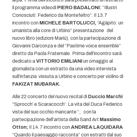
il programma videodi
PIERO BADALONI:
“Illustri
Conosciuti: Federico da Montefeltro”. Il 13.7
incontro con
MICHELE BARTOLUCCI,
“Agàpito: un
umanista alla core di Urbino” presentazione del
nuovo libro (edizioni Mariù), con la partecipazione di
Giovanni Darconza e del “Pastime voice ensemble”
diretto da Paola Fraternale. Prima dell’incontro sarà
dedicato a
VITTORIO EMILIANI
un omaggio al
giornalista con un estratto da una video intervista
sull’infanzia vissuta a Urbino e concerto per violino di
FAKIZAT MUBARAK.
Alle 22 concerto del nuovo recital di
Duccio
Marchi
“Sprocch’ e Scaracocch’: La vita del Duca Federico
vista del suo occhio mancante “, con la
partecipazione dell’artista della Sand Art
Massimo
Otton;
Il 14.7 incontro con
ANDREA LAQUIDARA
“Quando il paesaggio racconta” con estratti dal suo