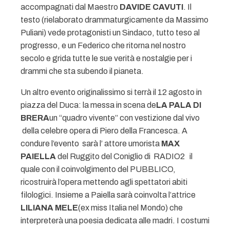
accompagnati dal Maestro
DAVIDE CAVUTI
. Il
testo (rielaborato drammaturgicamente da Massimo
Puliani) vede protagonisti un Sindaco, tutto teso al
progresso, e un Federico che ritorna nel nostro
secolo e grida tutte le sue verità e nostalgie per i
drammi che sta subendo il pianeta.
Un altro evento originalissimo si terrà il 12 agosto in
piazza del Duca: la messa in scena de
LA PALA DI
BRERA
un “quadro vivente” con vestizione dal vivo
della celebre opera di Piero della Francesca. A
condure l’evento sarà l’ attore umorista
MAX
PAIELLA
del Ruggito del Coniglio di RADIO2 il
quale con il coinvolgimento del PUBBLICO,
ricostruirà l’opera mettendo agli spettatori abiti
filologici. Insieme a Paiella sarà coinvolta l’attrice
LILIANA MELE
(ex miss Italia nel Mondo) che
interpreterà una poesia dedicata alle madri. I costumi