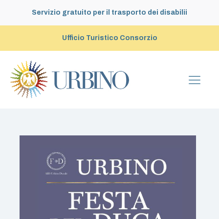
Servizio gratuito per il trasporto dei disabilii
Ufficio Turistico Consorzio