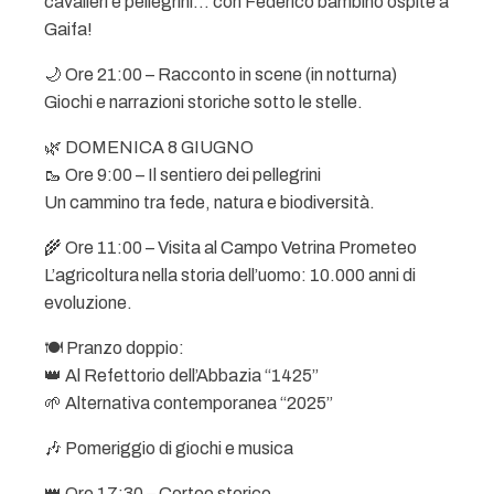
cavalieri e pellegrini… con Federico bambino ospite a
Gaifa!
🌙 Ore 21:00 – Racconto in scene (in notturna)
Giochi e narrazioni storiche sotto le stelle.
🌿 DOMENICA 8 GIUGNO
🥾 Ore 9:00 – Il sentiero dei pellegrini
Un cammino tra fede, natura e biodiversità.
🌾 Ore 11:00 – Visita al Campo Vetrina Prometeo
L’agricoltura nella storia dell’uomo: 10.000 anni di
evoluzione.
🍽️ Pranzo doppio:
👑 Al Refettorio dell’Abbazia “1425”
🌱 Alternativa contemporanea “2025”
🎶 Pomeriggio di giochi e musica
👑 Ore 17:30 – Corteo storico