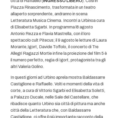
città di Raffaello (
INGRESSO LIBERO
). Così in
Piazza Rinascimento, trasformata in un teatro
allaperto sorprendente, andranno in scena
Letteratura Musica Cinema. Incontri a Urbinoa cura
di Elisabetta Sgarbi. In programma l8 agosto
Antonio Rezza e Flavia Mastrella, con il loro
spettacolo cult Pitecus; il 9 agosto le letture di Laura
Morante,Igort, Davide Toffolo, il concerto di Tre
Allegri Ragazzi Mortie infine la proiezione del film 5 è
il numero perfetto, regia di Igort, protagonista tra gli
altri Valeria Golino.
In questi giorni ad Urbino aprela mostra Baldassarre
Castiglione e Raffaello. Volti e momenti della vita di
corte, a cura di Vittorio Sgarbi ed Elisabetta Soletti,
a Palazzo Ducale, nelle Sale del Castellare, che
ribadisce quanto Urbino sia città di pittura ma anche
città della Letteratura che, con Baldassarre
Castiglione, ci offre il più importante racconto della