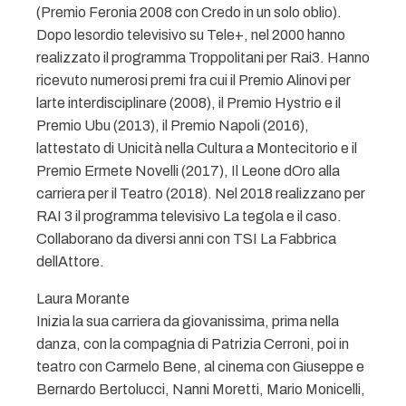
(Premio Feronia 2008 con Credo in un solo oblio).
Dopo lesordio televisivo su Tele+, nel 2000 hanno
realizzato il programma Troppolitani per Rai3. Hanno
ricevuto numerosi premi fra cui il Premio Alinovi per
larte interdisciplinare (2008), il Premio Hystrio e il
Premio Ubu (2013), il Premio Napoli (2016),
lattestato di Unicità nella Cultura a Montecitorio e il
Premio Ermete Novelli (2017), Il Leone dOro alla
carriera per il Teatro (2018). Nel 2018 realizzano per
RAI 3 il programma televisivo La tegola e il caso.
Collaborano da diversi anni con TSI La Fabbrica
dellAttore.
Laura Morante
Inizia la sua carriera da giovanissima, prima nella
danza, con la compagnia di Patrizia Cerroni, poi in
teatro con Carmelo Bene, al cinema con Giuseppe e
Bernardo Bertolucci, Nanni Moretti, Mario Monicelli,