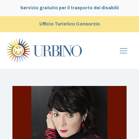
Servizio gratuito per il trasporto dei disabilii
Ufficio Turistico Consorzio