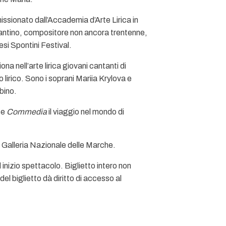
ssionato dall’Accademia d’Arte Lirica in
antino, compositore non ancora trentenne,
esi Spontini Festival.
a nell’arte lirica giovani cantanti di
 lirico. Sono i soprani Mariia Krylova e
bino.
e
Commedia
il viaggio nel mondo di
la Galleria Nazionale delle Marche.
 inizio spettacolo. Biglietto intero non
el biglietto dà diritto di accesso al