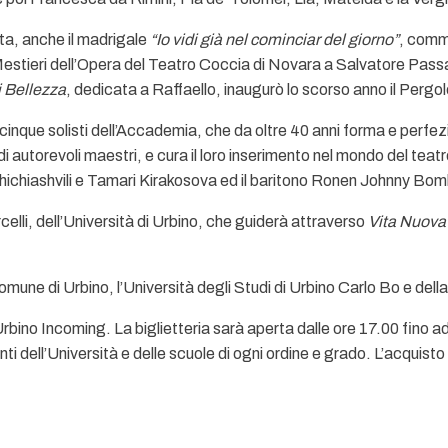
ta, anche il madrigale
“Io vidi già nel cominciar del giorno”
, commi
tieri dell’Opera del Teatro Coccia di Novara a Salvatore Pass
 Bellezza
, dedicata a Raffaello, inaugurò lo scorso anno il Pergol
nque solisti dell’Accademia, che da oltre 40 anni forma e perfezion
 autorevoli maestri, e cura il loro inserimento nel mondo del teatro
chiashvili e Tamari Kirakosova ed il baritono Ronen Johnny Bom
celli, dell’Università di Urbino, che guiderà attraverso
Vita Nuova
Comune di Urbino, l’Università degli Studi di Urbino Carlo Bo e del
Urbino Incoming. La biglietteria sarà aperta dalle ore 17.00 fino ad
 dell’Università e delle scuole di ogni ordine e grado. L’acquisto d