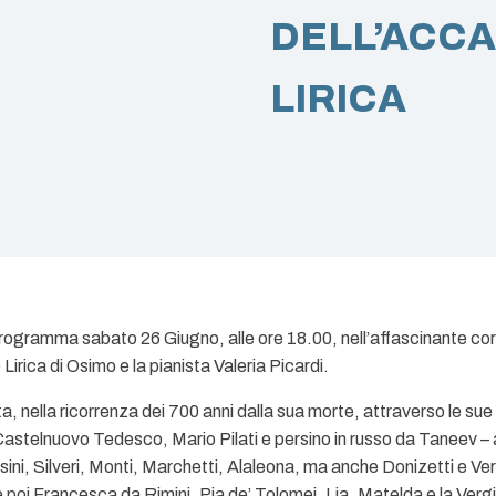
DELL’ACCA
LIRICA
 programma sabato 26 Giugno, alle ore 18.00, nell’affascinante co
 Lirica di Osimo e la pianista Valeria Picardi.
ella ricorrenza dei 700 anni dalla sua morte, attraverso le sue o
astelnuovo Tedesco, Mario Pilati e persino in russo da Taneev – a
i, Silveri, Monti, Marchetti, Alaleona, ma anche Donizetti e Verdi
 poi Francesca da Rimini, Pia de’ Tolomei, Lia, Matelda e la Verg