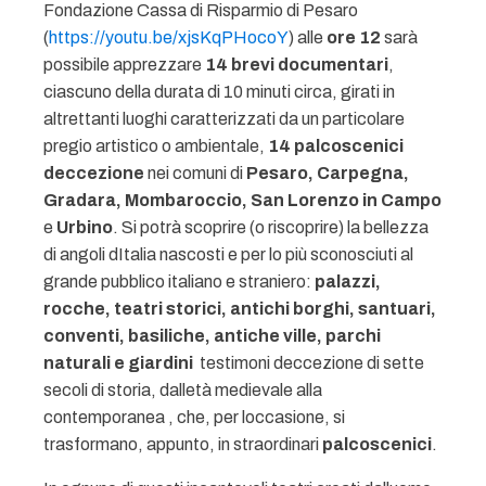
Fondazione Cassa di Risparmio di Pesaro
(
https://youtu.be/xjsKqPHocoY
) alle
ore 12
sarà
possibile apprezzare
14 brevi documentari
,
ciascuno della durata di 10 minuti circa, girati in
altrettanti luoghi caratterizzati da un particolare
pregio artistico o ambientale,
14 palcoscenici
deccezione
nei comuni di
Pesaro, Carpegna,
Gradara, Mombaroccio, San Lorenzo in Campo
e
Urbino
. Si potrà scoprire (o riscoprire) la bellezza
di angoli dItalia nascosti e per lo più sconosciuti al
grande pubblico italiano e straniero:
palazzi,
rocche, teatri storici, antichi borghi, santuari,
conventi, basiliche, antiche ville, parchi
naturali e giardini
 testimoni deccezione di sette
secoli di storia, dalletà medievale alla
contemporanea , che, per loccasione, si
trasformano, appunto, in straordinari
palcoscenici
.