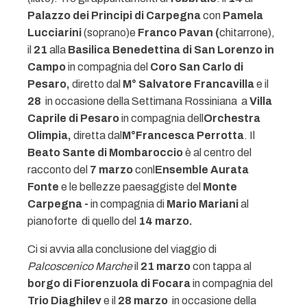
Palazzo dei Principi di Carpegna
con
Pamela
Lucciarini
(soprano)e
Franco Pavan (
chitarrone),
il
21
alla
Basilica Benedettina di San Lorenzo in
Campo
in compagnia del
Coro San Carlo di
Pesaro,
diretto dal
M° Salvatore Francavilla
e il
28
 in occasione della Settimana Rossiniana  a
Villa
Caprile di Pesaro
in compagnia dell
Orchestra
Olimpia,
diretta dal
M°Francesca Perrotta
. Il
Beato Sante di Mombaroccio
è al centro del
racconto del
7 marzo
conl
Ensemble Aurata
Fonte
e le bellezze paesaggiste del
Monte
Carpegna -
in compagnia di
Mario Mariani
al
pianoforte  di quello del
14 marzo.
Ci si avvia alla conclusione del viaggio di
Palcoscenico Marche
il
21 marzo
con tappa al
borgo di Fiorenzuola di Focara
in compagnia del
Trio Diaghilev
e il
28 marzo
 in occasione della