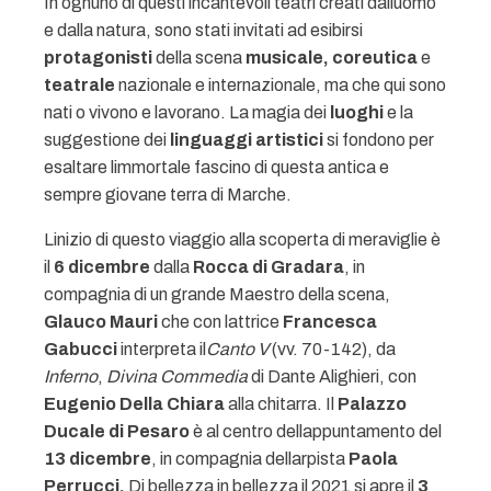
In ognuno di questi incantevoli teatri creati dalluomo
e dalla natura, sono stati invitati ad esibirsi
protagonisti
della scena
musicale, coreutica
e
teatrale
nazionale e internazionale, ma che qui sono
nati o vivono e lavorano. La magia dei
luoghi
e la
suggestione dei
linguaggi artistici
si fondono per
esaltare limmortale fascino di questa antica e
sempre giovane terra di Marche.
Linizio di questo viaggio alla scoperta di meraviglie è
il
6 dicembre
dalla
Rocca di Gradara
, in
compagnia di un grande Maestro della scena,
Glauco Mauri
che con lattrice
Francesca
Gabucci
interpreta il
Canto V
(vv. 70-142), da
Inferno
,
Divina Commedia
di Dante Alighieri, con
Eugenio Della Chiara
alla chitarra. Il
Palazzo
Ducale di Pesaro
è al centro dellappuntamento del
13 dicembre
, in compagnia dellarpista
Paola
Perrucci.
Di bellezza in bellezza il 2021 si apre il
3