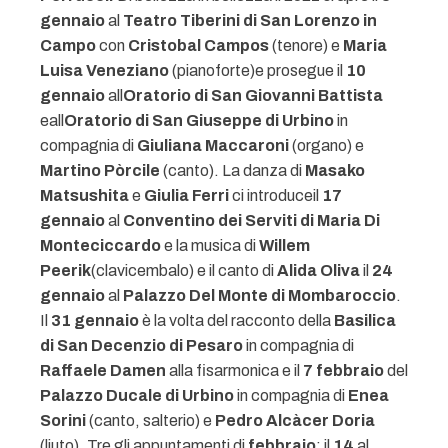
gennaio
al
Teatro Tiberini di San Lorenzo in
Campo
con
Cristobal Campos
(tenore) e
Maria
Luisa Veneziano
(pianoforte)e prosegue il
10
gennaio
all
Oratorio di San Giovanni Battista
eall
Oratorio di San Giuseppe di Urbino
in
compagnia di
Giuliana Maccaroni
(organo) e
Martino Pòrcile
(canto). La danza di
Masako
Matsushita
e
Giulia Ferri
ci introduceil
17
gennaio
al
Conventino dei Serviti di Maria Di
Monteciccardo
e la musica di
Willem
Peerik
(clavicembalo) e il canto di
Alida Oliva
il
24
gennaio
al
Palazzo Del Monte di Mombaroccio
.
Il
31 gennaio
è la volta del racconto della
Basilica
di San Decenzio di Pesaro
in compagnia di
Raffaele Damen
alla fisarmonica e il
7 febbraio
del
Palazzo Ducale di Urbino
in compagnia di
Enea
Sorini
(canto, salterio) e
Pedro Alcàcer Doria
(liuto). Tre gli appuntamenti di
febbraio
: il
14
al