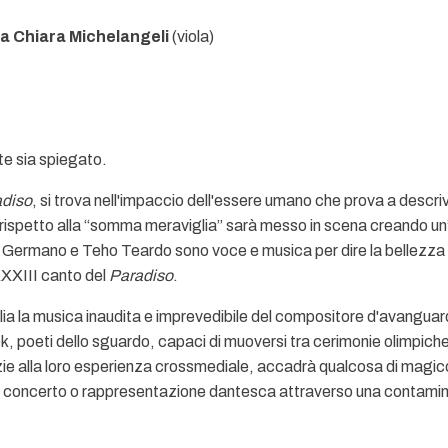
 Chiara Michelangeli
(viola)
te sia spiegato.
diso
, si trova nell'impaccio dell'essere umano che prova a descrive
rispetto alla “somma meraviglia” sarà messo in scena creando un’e
o Germano e Teho Teardo sono voce e musica per dire la bellezza e
 XXXIII canto del
Paradiso
.
a la musica inaudita e imprevedibile del compositore d'avanguardia
ek, poeti dello sguardo, capaci di muoversi tra cerimonie olimpic
razie alla loro esperienza crossmediale, accadrà qualcosa di magico
 concerto o rappresentazione dantesca attraverso una contaminaz