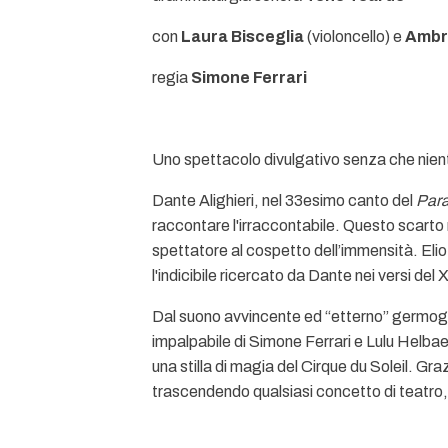
con
Laura Bisceglia
(violoncello) e
Ambra
regia
Simone Ferrari
Uno spettacolo divulgativo senza che nien
Dante Alighieri, nel 33esimo canto del
Para
raccontare l'irraccontabile. Questo scarto 
spettatore al cospetto dell’immensità. Eli
l'indicibile ricercato da Dante nei versi del
Dal suono avvincente ed “etterno” germogli
impalpabile di Simone Ferrari e Lulu Helba
una stilla di magia del Cirque du Soleil. G
trascendendo qualsiasi concetto di teatro,