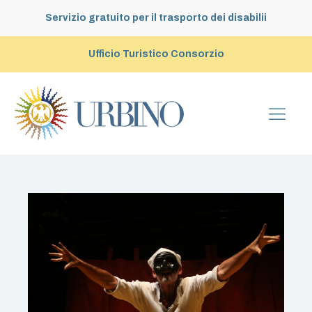
Servizio gratuito per il trasporto dei disabilii
Ufficio Turistico Consorzio