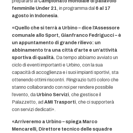
prepararsi al
Campionato mondiale di pallavolo
femminile Under 21
, in programma dal
6 al 17
agosto in Indonesia
.
«Quello che si terrà a Urbino – dice l’Assessore
comunale allo Sport, Gianfranco Fedrigucci – è
un appuntamento di grande rilievo: un
abbinamento tra una città d’arte e un’attività
sportiva di qualità.
Da tempo abbiamo avviato un
ciclo di eventi importanti e Urbino, con la sua
capacità di accoglienza e i suoi impianti sportivi, sta
ottenendo ottimi riscontri. Ringrazio tutti coloro che
stanno collaborando con noi per rendere possibile
l’evento, da
Urbino Servizi
, che gestisce il
Palazzetto, ad
AMI Trasporti
, che ci supporterà
con servizi dedicati».
«Arriveremo a Urbino – spiega Marco
Mencarelli, Direttore tecnico delle squadre