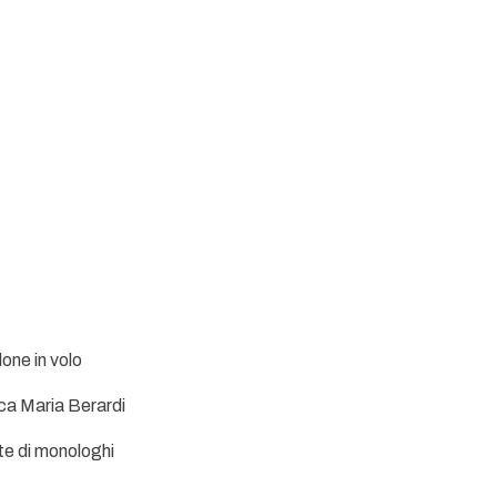
one in volo
nca Maria Berardi
te di monologhi