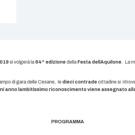
2019
si volgerà la
64^ edizione
della
Festa dellAquilone
. La m
ampo di gara delle Cesane, le
dieci contrade
cittadine si ritr
i anno lambitissimo riconoscimento viene assegnato alla 
PROGRAMMA