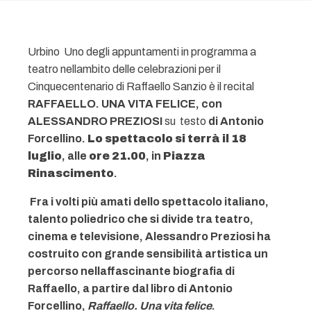
Urbino  Uno degli appuntamenti in programma a
teatro nellambito delle celebrazioni per il
Cinquecentenario di Raffaello Sanzio è il recital
RAFFAELLO. UNA VITA FELICE, con
ALESSANDRO PREZIOSI
su testo
di Antonio
Forcellino.
Lo spettacolo si terrà il 18
luglio
, alle
ore 21.00
, in
Piazza
Rinascimento
.
Fra i volti più amati dello spettacolo italiano,
talento poliedrico che si divide tra teatro,
cinema e televisione, Alessandro Preziosi ha
costruito con grande sensibilità artistica un
percorso nellaffascinante biografia di
Raffaello, a partire dal libro di Antonio
Forcellino,
Raffaello. Una vita felice
.