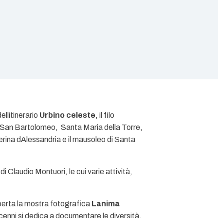
itinerario 
Urbino celeste
, il filo
o, San Bartolomeo, Santa Maria della Torre,
erina dAlessandria e il mausoleo di Santa
i Claudio Montuori, le cui varie attività,
aperta la mostra fotografica
Lanima
decenni si dedica a documentare le diversità,