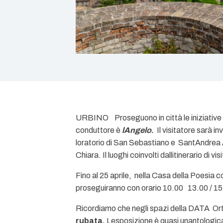
URBINO  Proseguono in città le iniziative in
conduttore è
lAngelo
.
Il visitatore sarà i
loratorio di San Sebastiano e SantAndrea A
Chiara. Il luoghi coinvolti dallitinerario di 
Fino al 25 aprile, nella Casa della Poesia co
proseguiranno con orario 10.00  13.00 / 15.
Ricordiamo che negli spazi della DATA  Ort
rubata.
Lesposizione è quasi unantologica