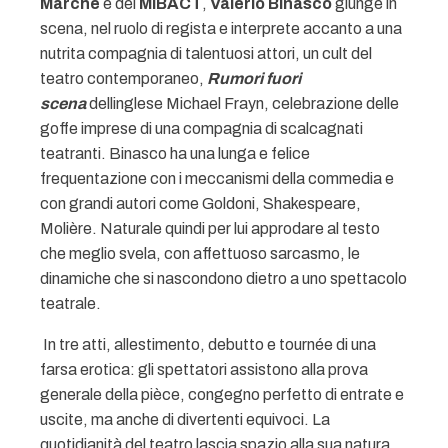
Marche
e del
MiBACT
,
Valerio Binasco
giunge in
scena, nel ruolo di regista e interprete accanto a una
nutrita compagnia di talentuosi attori, un cult del
teatro contemporaneo,
Rumori fuori
scena
dellinglese Michael Frayn, celebrazione delle
goffe imprese di una compagnia di scalcagnati
teatranti. Binasco ha una lunga e felice
frequentazione con i meccanismi della commedia e
con grandi autori come Goldoni, Shakespeare,
Molière. Naturale quindi per lui approdare al testo
che meglio svela, con affettuoso sarcasmo, le
dinamiche che si nascondono dietro a uno spettacolo
teatrale.
In tre atti, allestimento, debutto e tournée di una
farsa erotica: gli spettatori assistono alla prova
generale della pièce, congegno perfetto di entrate e
uscite, ma anche di divertenti equivoci. La
quotidianità del teatro lascia spazio alla sua natura