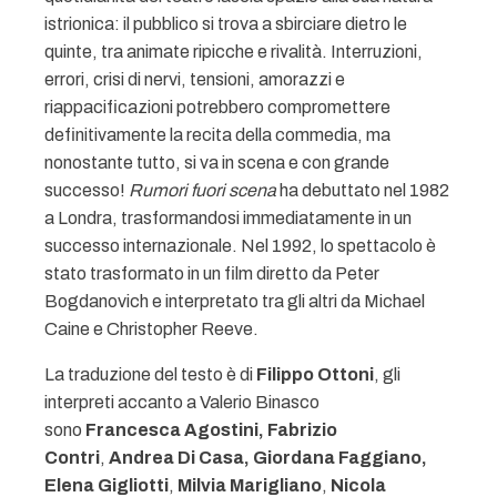
istrionica: il pubblico si trova a sbirciare dietro le
quinte, tra animate ripicche e rivalità. Interruzioni,
errori, crisi di nervi, tensioni, amorazzi e
riappacificazioni potrebbero compromettere
definitivamente la recita della commedia, ma
nonostante tutto, si va in scena e con grande
successo!
Rumori fuori scena
ha debuttato nel 1982
a Londra, trasformandosi immediatamente in un
successo internazionale. Nel 1992, lo spettacolo è
stato trasformato in un film diretto da Peter
Bogdanovich e interpretato tra gli altri da Michael
Caine e Christopher Reeve.
La traduzione del testo è di
Filippo Ottoni
, gli
interpreti accanto a Valerio Binasco
sono
Francesca Agostini, Fabrizio
Contri
,
Andrea Di Casa, Giordana Faggiano,
Elena Gigliotti
,
Milvia Marigliano
,
Nicola