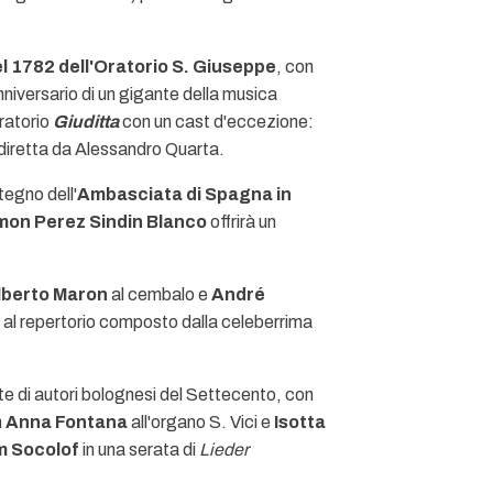
el 1782 dell'Oratorio S. Giuseppe
, con
nniversario di un gigante della musica
ratorio
Giuditta
con un cast d'eccezione:
 diretta da Alessandro Quarta.
egno dell'
Ambasciata di Spagna in
on Perez Sindin Blanco
offrirà un
lberto Maron
al cembalo e
André
 al repertorio composto dalla celeberrima
 di autori bolognesi del Settecento, con
n
Anna Fontana
all'organo S. Vici e
Isotta
m Socolof
in una serata di
Lieder