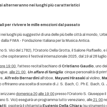
si alterneranno nei luoghi più caratteristici
ali per rivivere le mille emozioni dal passato
 nei luoghi più suggestivi di una delle più belle città al mondo, Ur
dalla FIMA - Fondazione Italiana per la Musica Antica.
o S. Vici del 1782), l'Oratorio Della Grotta, il Salone Raffaello, e
he ospiteranno il festival internazionale 2025, dal 19 al 28 luglio
 ore 19:00
, l'atteso recital bachiano di
Cristiano Gaudio
, uno de
egue,
alle 21:00
,
Un affare di famiglia
: cinque personalità di pri
re,
Alfredo Bernardini
all'oboe,
Mayumi Hirasaki
al violino,
Ma
o offriranno una scelta di sonate di J. S. Bach, C. Ph E. Bach, G
terizzano
domenica 20
alle 19:00
presso l'Oratorio S. Giuseppe i
ano S. Vici) eseguirà un programma tutto veneziano, alle
21:00
ne
atti
, ospiterà il chitarrista
Eugenio Della Chiara
(su strumento o