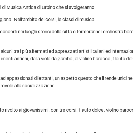
 di Musica Antica di Urbino che si svolgeranno
giana. Nell’ambito dei corsi, le classi di musica
oncerti nei luoghi storici della città e formeranno l’orchestra baro
 alcuni tra i più affermati ed apprezzati artisti italiani ed internaz
umenti antichi, dalla viola da gamba, al violino barocco, flauto do
 e ad appassionati dilettanti, un aspetto questo che li rende unici 
evole alla socializzazione.
o rivolto ai giovanissimi, con tre corsi: flauto dolce, violino bar