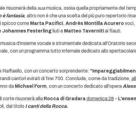
le risuonerà della
sua
musica, ossia quella propriamente del tem
 è fantasia
, altro non è che una scelta del più puro repertorio ri
 di spicco come
Marta Pacifici
,
Andrés Montilla Acurero
voci,
e
Johannes Festerling
liuti e
Matteo Taverniti
ai flauti.
di musica d'insieme vocale e strumentale dedicata all'Oratorio sec
ale, con un programma tutto infernale dedicato allo spettacolar
e Raffaello, con un concerto sorprendente:
“Impareggiabilmen
grandi cantori evirati di fine 700. Conclude, come da tradizione,
al
'anno da
Michael Form
, con un concerto dedicato all'opera
Aless
 corte risuonerà alla
Rocca di Gradara
domenica 28
–
L'ensem
i, dal titolo
I canti della Rocca.