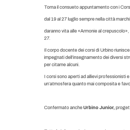
Torna il consueto appuntamento con i Corsi
dal 19 al 27 luglio sempre nella città marchi
daranno vita alle «Armonie al crepuscolo», c
27.
Il corpo docente dei corsi di Urbino riunisce
impegnati dell’insegnamento dei diversi str
per citarne alcuni.
I corsi sono aperti ad allievi professionisti
un’atmosfera quanto mai composita e favor
Confermato anche
Urbino Junior,
progett