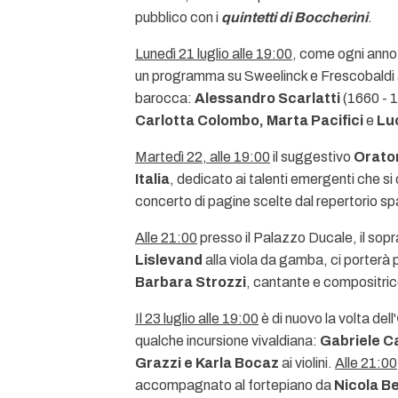
pubblico con i
quintetti di Boccherini
.
Lunedì 21 luglio alle 19:00
, come ogni anno,
un programma su Sweelinck e Frescobaldi 
barocca:
Alessandro Scarlatti
(1660 - 1
Carlotta Colombo, Marta Pacifici
e
Lu
Martedì 22, alle 19:00
il suggestivo
Orator
Italia
, dedicato ai talenti emergenti che s
concerto di pagine scelte dal repertorio sp
Alle 21:00
presso il Palazzo Ducale, il sop
Lislevand
alla viola da gamba, ci porterà 
Barbara Strozzi
, cantante e compositri
Il 23 luglio alle 19:00
è di nuovo la volta dell'
qualche incursione vivaldiana:
Gabriele C
Grazzi e Karla Bocaz
ai violini.
Alle 21:00
accompagnato al fortepiano da
Nicola Be