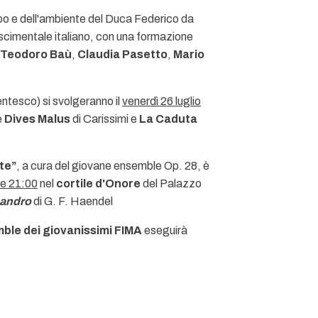
po e dell'ambiente del Duca Federico da
nascimentale italiano, con una formazione
Teodoro Baù
,
Claudia Pasetto
,
Mario
entesco) si svolgeranno il
venerdì 26 luglio
e
Dives Malus
di Carissimi e
La Caduta
te”
, a cura del giovane ensemble Op. 28, è
le 21:00
nel
cortile d'Onore
del Palazzo
andro
di G. F. Haendel
ble dei giovanissimi FIMA
eseguirà