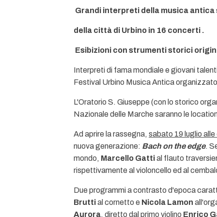
Grandi interpreti della musica antica
della città di Urbino in 16 concerti .
Esibizioni con strumenti storici origin
Interpreti di fama mondiale e giovani talenti
Festival Urbino Musica Antica organizzato 
L'Oratorio S. Giuseppe (con lo storico organ
Nazionale delle Marche saranno le location c
Ad aprire la rassegna,
sabato 19 luglio alle
nuova generazione:
Bach on the edge
. S
mondo,
Marcello Gatti
al flauto traversie
rispettivamente al violoncello ed al cembal
Due programmi a contrasto d'epoca carat
Brutti
al cornetto e
Nicola Lamon
all'org
Aurora
, diretto dal primo violino
Enrico G