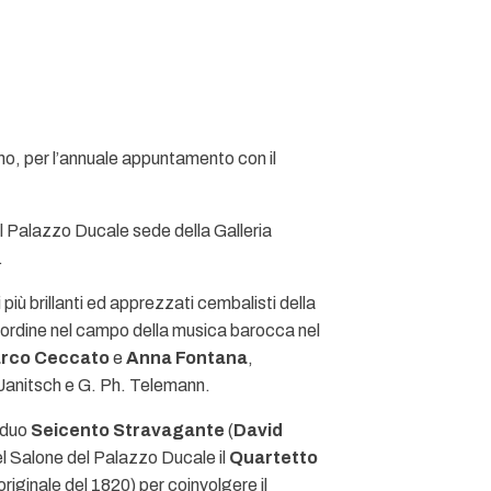
bino, per l’annuale appuntamento con il
 il Palazzo Ducale sede della Galleria
.
i più brillanti ed apprezzati cembalisti della
m'ordine nel campo della musica barocca nel
rco Ceccato
e
Anna Fontana
,
. Janitsch e G. Ph. Telemann.
l duo
Seicento Stravagante
(
David
l Salone del Palazzo Ducale il
Quartetto
riginale del 1820) per coinvolgere il