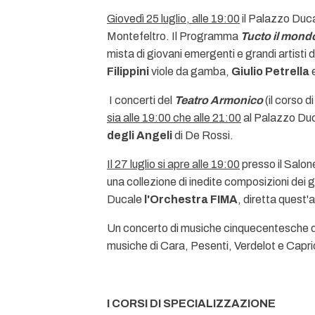
Giovedì 25 luglio, alle 19:00
il Palazzo Duca
Montefeltro. Il Programma
Tucto il mondo
mista di giovani emergenti e grandi artisti
Filippini
viole da gamba,
Giulio Petrella
I concerti del
Teatro Armonico
(il corso 
sia alle 19:00 che alle 21:00
al Palazzo Duc
degli Angeli
di De Rossi.
Il 27 luglio si apre alle 19:00
presso il Salon
una collezione di inedite composizioni dei 
Ducale
l'Orchestra FIMA
, diretta quest
Un concerto di musiche cinquecentesche di
musiche di Cara, Pesenti, Verdelot e Capriol
I CORSI DI SPECIALIZZAZIONE