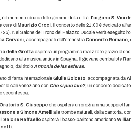
 è il momento di una delle gemme della città:
l'organo S. Vici d
a cura di
Maurizio Croci
.
Il concerto delle 21:00
è dedicato all'a
725). Nel Salone del Trono del Palazzo Ducale verrà eseguito l'o
ca Cervoni
, accompagnati dall'orchestra
Concerto Romano
,
io della Grotta
ospiterà un programma realizzato grazie al sost
i dedicano alla musica antica in Spagna. Il giovane cembalista
Ram
agnolo, dal titolo
Armonia de las esferas.
rano di fama internazionale
Giulia Bolcato
, accompagnata da
A
per le calli veneziane con
Che si può fare?
, un concerto dedicato
ce secentesca.
Oratorio S. Giuseppe
che ospiterà un programma scoppiettante
assone e Simone Amelli
alle trombe naturali, dalla cantoria, co
il
Salone Raffaello
ospiterà il basso-baritono americano
Willia
netti.