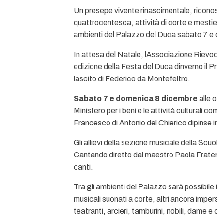
Un presepe vivente rinascimentale, riconos
quattrocentesca, attività di corte e mestieri
ambienti del Palazzo del Duca sabato 7 e 
In attesa del Natale, lAssociazione Rievoc
edizione della Festa del Duca dinverno il 
lascito di Federico da Montefeltro.
Sabato 7 e domenica 8 dicembre
alle 
Ministero per i beni e le attività culturali c
Francesco di Antonio del Chierico dipinse ins
Gli allievi della sezione musicale della Sc
Cantando diretto dal maestro Paola Fratern
canti.
Tra gli ambienti del Palazzo sarà possibile 
musicali suonati a corte, altri ancora imper
teatranti, arcieri, tamburini, nobili, dame