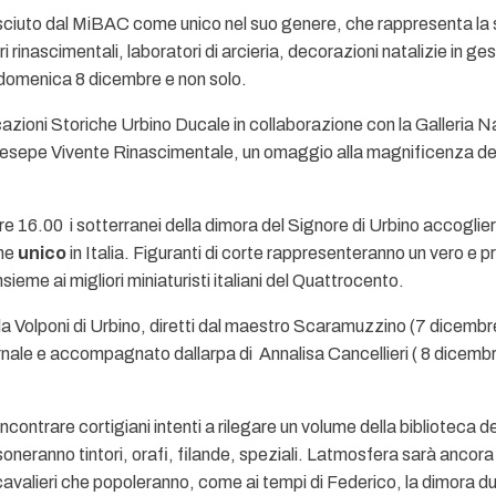
ciuto dal MiBAC come unico nel suo genere, che rappresenta la s
 rinascimentali, laboratori di arcieria, decorazioni natalizie in ges
domenica 8 dicembre e non solo.
azioni Storiche Urbino Ducale in collaborazione con la Galleria N
Presepe Vivente Rinascimentale, un omaggio alla magnificenza dell
ore 16.00 i sotterranei della dimora del Signore di Urbino accogli
ome
unico
in Italia. Figuranti di corte rappresenteranno un vero e p
ieme ai migliori miniaturisti italiani del Quattrocento.
uola Volponi di Urbino, diretti dal maestro Scaramuzzino (7 dicemb
ale e accompagnato dallarpa di Annalisa Cancellieri ( 8 dicemb
incontrare cortigiani intenti a rilegare un volume della biblioteca d
soneranno tintori, orafi, filande, speziali. Latmosfera sarà ancor
 e cavalieri che popoleranno, come ai tempi di Federico, la dimora