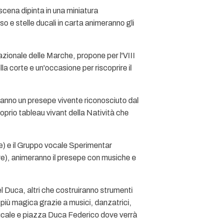
cena dipinta in una miniatura
so e stelle ducali in carta animeranno gli
azionale delle Marche, propone per l'VIII
a corte e un'occasione per riscoprire il
eranno un presepe vivente riconosciuto dal
roprio tableau vivant della Natività che
re) e il Gruppo vocale Sperimentar
re), animeranno il presepe con musiche e
el Duca, altri che costruiranno strumenti
a più magica grazie a musici, danzatrici,
 ducale e piazza Duca Federico dove verrà