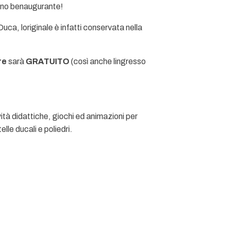
dono benaugurante!
uca, loriginale è infatti conservata nella
re
sarà
GRATUITO
(così anche lingresso
tà didattiche, giochi ed animazioni per
lle ducali e poliedri.