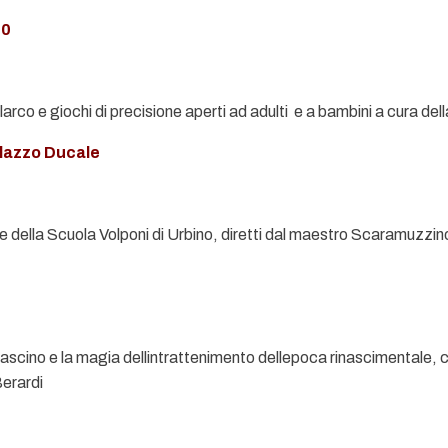
30
n larco e giochi di precisione aperti ad adulti e a bambini a cura de
alazzo Ducale
le della Scuola Volponi di Urbino, diretti dal maestro Scaramuzzin
 fascino e la magia dellintrattenimento dellepoca rinascimentale, 
Berardi