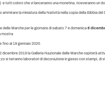
i) e tutti coloro che vi lanceranno una monetina, riceveranno un 
no ammirare la miniatura della Natività nella copia della Bibbia del D
nale delle Marche per le giornate di sabato 7 e domenica
8 dicemb
la mostra
one fino al 19 gennaio 2020.
icembre 2019 la Galleria Nazionale delle Marche ospiterà attivi
zo si terranno laboratori di decorazione in gesso con stampi, di ste