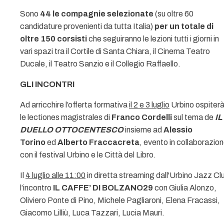
Sono
44 le compagnie selezionate
(su oltre 60
candidature provenienti da tutta Italia)
per un totale di
oltre 150 corsisti
che seguiranno le lezioni tutti i giorni in
vari spazi tra il Cortile di Santa Chiara, il Cinema Teatro
Ducale, il Teatro Sanzio e il Collegio Raffaello.
GLI INCONTRI
Ad arricchire l’offerta formativa
il 2 e 3 luglio
Urbino ospiter
le lectiones magistrales di
Franco Cordelli
sul tema de
IL
DUELLO OTTOCENTESCO
insieme ad
Alessio
Torino
ed
Alberto Fraccacreta
, evento in collaborazio
con il festival Urbino e le Città del Libro.
Il
4 luglio alle 11:00
in diretta streaming dall'Urbino Jazz Cl
l’incontro
IL CAFFE’ DI BOLZANO29
con Giulia Alonzo,
Oliviero Ponte di Pino, Michele Pagliaroni, Elena Fracassi,
Giacomo Lilliù, Luca Tazzari, Lucia Mauri.