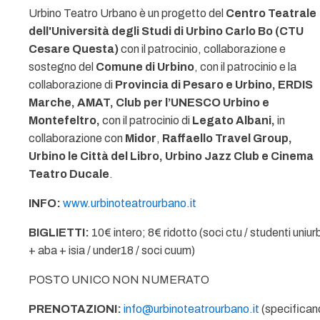
Urbino Teatro Urbano è un progetto del
Centro Teatrale
dell'Università degli Studi di Urbino Carlo Bo (CTU
Cesare Questa)
con il patrocinio, collaborazione e
sostegno del
Comune di Urbino
, con il patrocinio e la
collaborazione di
Provincia di Pesaro e Urbino, ERDIS
Marche, AMAT, Club per l’UNESCO Urbino e
Montefeltro,
con il patrocinio di
Legato Albani,
in
collaborazione con
Midor
,
Raffaello Travel Group,
Urbino le Città del Libro, Urbino Jazz Club e Cinema
Teatro Ducale
.
INFO:
www.urbinoteatrourbano.it
BIGLIETTI:
10€ intero; 8€ ridotto (soci ctu / studenti uniur
+ aba + isia / under18 / soci cuum)
POSTO UNICO NON NUMERATO
PRENOTAZIONI:
info@urbinoteatrourbano.it
(specifican