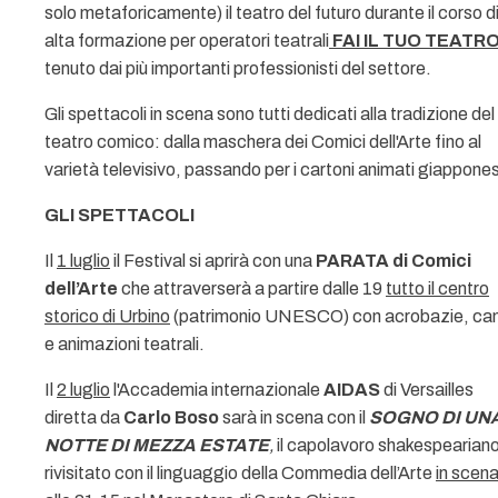
solo metaforicamente) il teatro del futuro durante il corso d
alta formazione per operatori teatrali
FAI IL TUO TEATRO
tenuto dai più importanti professionisti del settore.
Gli spettacoli in scena sono tutti dedicati alla tradizione del
teatro comico: dalla maschera dei Comici dell'Arte fino al
varietà televisivo, passando per i cartoni animati giappones
GLI SPETTACOLI
Il
1 luglio
il Festival si aprirà con una
PARATA di Comici
dell’Arte
che attraverserà a partire dalle 19
tutto il centro
storico di Urbino
(patrimonio UNESCO) con acrobazie, can
e animazioni teatrali.
Il
2 luglio
l'Accademia internazionale
AIDAS
di Versailles
diretta da
Carlo Boso
sarà in scena con il
SOGNO DI UN
NOTTE DI MEZZA ESTATE
,
il capolavoro shakespearian
rivisitato con il linguaggio della Commedia dell’Arte
in scen