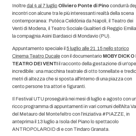
Inoltre
dal 4 al 7 luglio
Oliviero Ponte di Pino
condurrà deg
incontri con alcune tra le più interessanti realtà della scena
contemporanea: Putéca Celidònia da Napoli, il Teatro dei
Venti di Modena, il Teatro Sociale Gualtieri di Reggio Emilia
la compagnia Asini Bardasci di Mondavio (PU).
Appuntamento speciale il
5 luglio alle 21.15 nello storico
Cinema Teatro Ducale
con il documentario
MOBY DICK O 
TEATRO DEI VENTI
il racconto della gestazione di un'op
incredibile: una macchina teatrale di otto tonnellate e tredic
metri di altezza che si sposta all'interno di una piazza con
cento persone tra attori e figuranti.
Il Festival UTU proseguirà nei mesi di luglio e agosto con u
ricco programma di appuntamenti in vari comuni dell'Alta Va
del Metauro del Montefeltro con l’iniziativa #PIAZZE, in
anteprima il 13 luglio a Isola del Piano lo spettacolo
ANTROPOLAROID di e con Tindaro Granata.