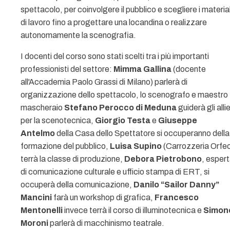
spettacolo, per coinvolgere il pubblico e scegliere i material
di lavoro fino a progettare una locandina o realizzare
autonomamente la scenografia.
I docenti del corso sono stati scelti tra i più importanti
professionisti del settore:
Mimma Gallina
(docente
all'Accademia Paolo Grassi di Milano) parlerà di
organizzazione dello spettacolo, lo scenografo e maestro
mascheraio
Stefano Perocco di Meduna
guiderà gli allie
per la scenotecnica,
Giorgio Testa
e
Giuseppe
Antelmo
della Casa dello Spettatore si occuperanno della
formazione del pubblico,
Luisa Supino
(Carrozzeria Orfe
terrà la classe di produzione,
Debora Pietrobono
, esper
di comunicazione culturale e ufficio stampa di ERT, si
occuperà della comunicazione,
Danilo “Sailor Danny”
Mancini
farà un workshop di grafica,
Francesco
Mentonelli
invece terrà il corso di illuminotecnica e
Simon
Moroni
parlerà di macchinismo teatrale.