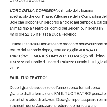
CTU Cesare Questa.
L’ORO DELLA COMMEDIA
è il titolo della lezione
spettacolo di e con
Flavio Albanese
della Compagnia del
Sole
che propone un percorso a ritroso nel tempo dai carto
animati fino al teatro dei comici del Seicento, in scena
il 9
luglio ore 21.15 in Piazza Duca Federico
.
Chiude il festival l’effervescente racconto dell’evoluzione d
teatro dal secondo dopoguerra ad oggi in
MANUALE
D'ATTORE …MODESTAMENTE LO NACQUI
di
Titino
Carrara
nel
Cortile d’Onore di Palazzo Ducale il 10 luglio al
21.15
.
FAI IL TUO TEATRO!
Dopo il grande successo dell’anno scorso torna il corso
gratuito di alta formazione FAI IL TUO TEATRO! pensato
per artisti e addetti ai lavori. Dieci giorni per acquisire i primi
strumenti per organizzare, produrre, comunicare uno