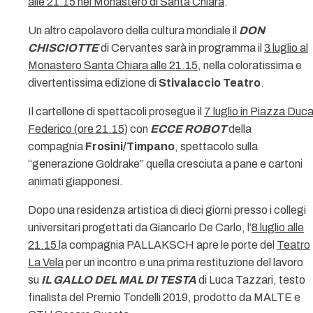
alle 21.15 nel Monastero di Santa Chiara
.
Un altro capolavoro della cultura mondiale il
DON
CHISCIOTTE
di Cervantes sarà in programma il
3 luglio al
Monastero Santa Chiara alle 21.15
, nella coloratissima e
divertentissima edizione di
Stivalaccio Teatro
.
Il cartellone di spettacoli prosegue il
7 luglio in Piazza Duc
Federico (ore 21.15)
con
ECCE ROBOT
della
compagnia
Frosini/Timpano
, spettacolo sulla
“generazione Goldrake” quella cresciuta a pane e cartoni
animati giapponesi.
Dopo una residenza artistica di dieci giorni presso i collegi
universitari progettati da Giancarlo De Carlo, l’
8 luglio alle
21.15
la compagnia PALLAKSCH apre le porte del
Teatro
La Vela
per un incontro e una prima restituzione del lavoro
su
IL GALLO DEL MAL DI TESTA
di Luca Tazzari, testo
finalista del Premio Tondelli 2019, prodotto da MALTE e