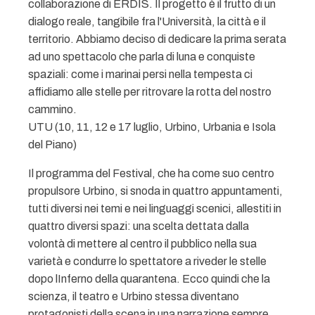
collaborazione di ERDIS. Il progetto è il frutto di un
dialogo reale, tangibile fra l'Università, la città e il
territorio. Abbiamo deciso di dedicare la prima serata
ad uno spettacolo che parla di luna e conquiste
spaziali: come i marinai persi nella tempesta ci
affidiamo alle stelle per ritrovare la rotta del nostro
cammino. 
UTU (10, 11, 12 e 17 luglio, Urbino, Urbania e Isola
del Piano)
Il programma del Festival, che ha come suo centro
propulsore Urbino, si snoda in quattro appuntamenti,
tutti diversi nei temi e nei linguaggi scenici, allestiti in
quattro diversi spazi: una scelta dettata dalla
volontà di mettere al centro il pubblico nella sua
varietà e condurre lo spettatore a riveder le stelle
dopo lInferno della quarantena. Ecco quindi che la
scienza, il teatro e Urbino stessa diventano
protagonisti della scena in una narrazione sempre