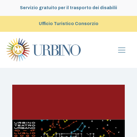
Servizio gratuito per il trasporto dei disabilii
Ufficio Turistico Consorzio