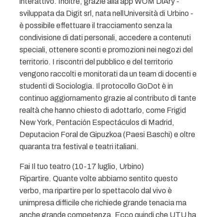
interattivo. Inoltre, grazie alla app WOM DiAry -
sviluppata da Digit srl, nata nellUniversità di Urbino -
è possibile effettuare il tracciamento senza la
condivisione di dati personali, accedere a contenuti
speciali, ottenere sconti e promozioni nei negozi del
territorio. I riscontri del pubblico e del territorio
vengono raccolti e monitorati da un team di docenti e
studenti di Sociologia. Il protocollo GoDot è in
continuo aggiornamento grazie al contributo di tante
realtà che hanno chiesto di adottarlo, come Frigid
New York, Pentación Espectáculos di Madrid,
Deputacion Foral de Gipuzkoa (Paesi Baschi) e oltre
quaranta tra festival e teatri italiani.
Fai Il tuo teatro (10-17 luglio, Urbino)
Ripartire. Quante volte abbiamo sentito questo
verbo, ma ripartire per lo spettacolo dal vivo è
unimpresa difficile che richiede grande tenacia ma
anche grande competenza. Ecco quindi che UTU ha