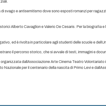
ziali.
tura di svago e antisemitismo dove sono esposti romanzi per ragazzi
 storici Alberto Cavaglion e Valerio De Cesaris. Per la biografia e
tivo, ed è rivolta in particolare agli studenti delle scuole e dellUn
strano il percorso storico, che si avvale di testi, immagini e docu
 è organizzata dallAssociazione Arte Cinema Teatro Volontariato in
 Nazionale per il centenario della nascita di Primo Levi e dallAs