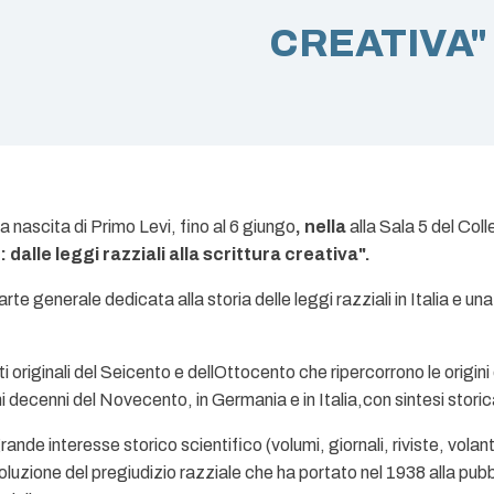
CREATIVA"
nascita di Primo Levi, fino al 6 giungo
, nella
alla Sala 5 del Coll
 dalle leggi razziali alla scrittura creativa".
rte generale dedicata alla storia delle leggi razziali in Italia e u
 originali del Seicento e dellOttocento che ripercorrono le origini
imi decenni del Novecento, in Germania e in Italia,con sintesi storic
ande interesse storico scientifico (volumi, giornali, riviste, volan
uzione del pregiudizio razziale che ha portato nel 1938 alla pubb