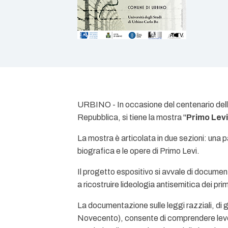
URBINO - In occasione del centenario della 
Repubblica, si tiene la mostra "
Primo Levi:
La mostra è articolata in due sezioni: una pa
biografica e le opere di Primo Levi.
Il progetto espositivo si avvale di documenti
a ricostruire lideologia antisemitica dei pr
La documentazione sulle leggi razziali, di gr
Novecento), consente di comprendere levol