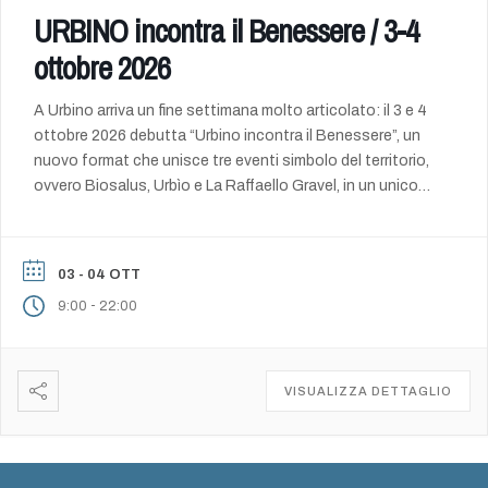
URBINO incontra il Benessere / 3-4
ottobre 2026
A Urbino arriva un fine settimana molto articolato: il 3 e 4
ottobre 2026 debutta “Urbino incontra il Benessere”, un
nuovo format che unisce tre eventi simbolo del territorio,
ovvero Biosalus, Urbìo e La Raffaello Gravel, in un unico
grande contenitore dedicato alla qualità della vita, alla
sostenibilità e alla valorizzazione delle eccellenze locali.
Per […]
03 - 04 OTT
-
9:00
22:00
VISUALIZZA DETTAGLIO