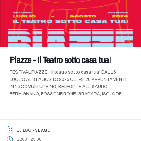
Piazze - Il Teatro sotto casa tua!
FESTIVAL PIAZZE: “il teatro sotto casa tua” DAL 16
LUGLIO AL 31 AGOSTO 2026 OLTRE 20 APPUNTAMENTI
IN 15 COMUNI URBINO, BELFORTE ALL'ISAURO,
FERMIGNANO, FOSSOMBRONE, GRADARA, ISOLA DEL
PIANO, LUNANO, MACERATA FELTRIA, MONTECALVO IN
FOGLIA, MONTE CERIGNONE, PETRIANO, SENIGALLIA,
SANT'ANGELO IN VADO, SASSOCORVARO AUDITORE,
URBANIA Appuntamento attesissimo dell'estate, torna il
Festival Piazze, la rassegna diffusa […]
- 31 AGO
16 LUG
-
21:00
23:00